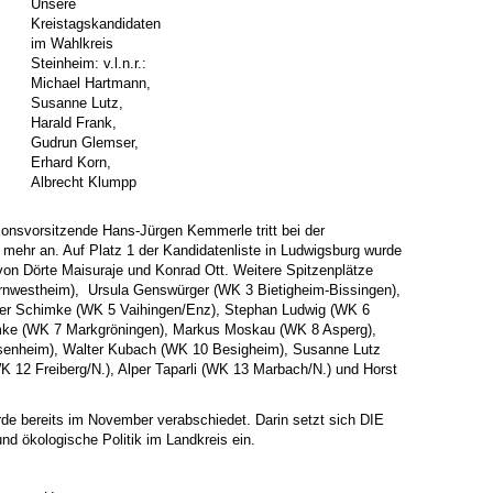
Unsere
Kreistagskandidaten
im Wahlkreis
Steinheim: v.l.n.r.:
Michael Hartmann,
Susanne Lutz,
Harald Frank,
Gudrun Glemser,
Erhard Korn,
Albrecht Klumpp
tionsvorsitzende Hans-Jürgen Kemmerle tritt bei der
hr an. Auf Platz 1 der Kandidatenliste in Ludwigsburg wurde
 von Dörte Maisuraje und Konrad Ott. Weitere Spitzenplätze
rnwestheim), Ursula Genswürger (WK 3 Bietigheim-Bissingen),
eter Schimke (WK 5 Vaihingen/Enz), Stephan Ludwig (WK 6
imke (WK 7 Markgröningen), Markus Moskau (WK 8 Asperg),
enheim), Walter Kubach (WK 10 Besigheim), Susanne Lutz
K 12 Freiberg/N.), Alper Taparli (WK 13 Marbach/N.) und Horst
 bereits im November verabschiedet. Darin setzt sich DIE
und ökologische Politik im Landkreis ein.