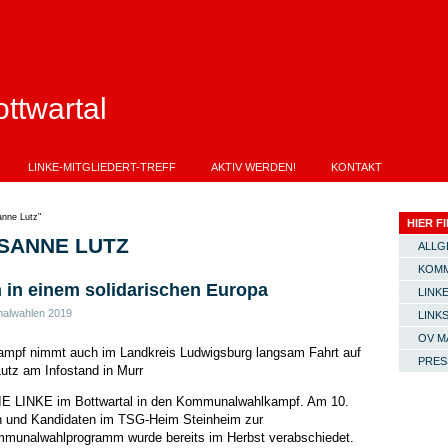
ttwartal
LINKE-MITGLIEDERT-TREFF
AKTIV WERDEN!
KONTAKT
anne Lutz"
HIER FI
SANNE LUTZ
ALLG
KOMM
in einem solidarischen Europa
LINKE
alwahlen 2019
LINK
OV M
mpf nimmt auch im Landkreis Ludwigsburg langsam Fahrt auf
PRES
tz am Infostand in Murr
DIE LINKE im Bottwartal in den Kommunalwahlkampf. Am 10.
nen und Kandidaten im TSG-Heim Steinheim zur
unalwahlprogramm wurde bereits im Herbst verabschiedet.