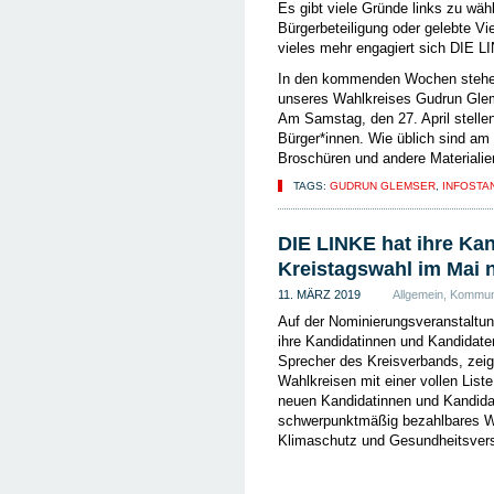
Es gibt viele Gründe links zu wä
Bürgerbeteiligung oder gelebte Vie
vieles mehr engagiert sich DIE L
In den kommenden Wochen stehen 
unseres Wahlkreises Gudrun Glems
Am Samstag, den 27. April stellen
Bürger*innen. Wie üblich sind a
Broschüren und andere Materialien
TAGS:
GUDRUN GLEMSER
,
INFOSTA
DIE LINKE hat ihre Kan
Kreistagswahl im Mai 
11. MÄRZ 2019
Allgemein
,
Kommun
Auf der Nominierungsveranstalt
ihre Kandidatinnen und Kandidate
Sprecher des Kreisverbands, zeigt
Wahlkreisen mit einer vollen List
neuen Kandidatinnen und Kandidat
schwerpunktmäßig bezahlbares W
Klimaschutz und Gesundheitsver