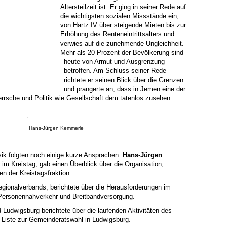
Altersteilzeit ist. Er ging in seiner Rede auf
die wichtigsten sozialen Missstände ein,
von Hartz IV über steigende Mieten bis zur
Erhöhung des Renteneintrittsalters und
verwies auf die zunehmende Ungleichheit.
Mehr als 20 Prozent der Bevölkerung sind
heute von Armut und Ausgrenzung
betroffen. Am Schluss seiner Rede
richtete er seinen Blick über die Grenzen
und prangerte an, dass in Jemen eine der
errsche und Politik wie Gesellschaft dem tatenlos zusehen.
Hans-Jürgen Kemmerle
ik folgten noch einige kurze Ansprachen.
Hans-Jürgen
 im Kreistag, gab einen Überblick über die Organisation,
 der Kreistagsfraktion.
egionalverbands, berichtete über die Herausforderungen im
 Personennahverkehr und Breitbandversorgung.
Ludwigsburg berichtete über die laufenden Aktivitäten des
 Liste zur Gemeinderatswahl in Ludwigsburg.