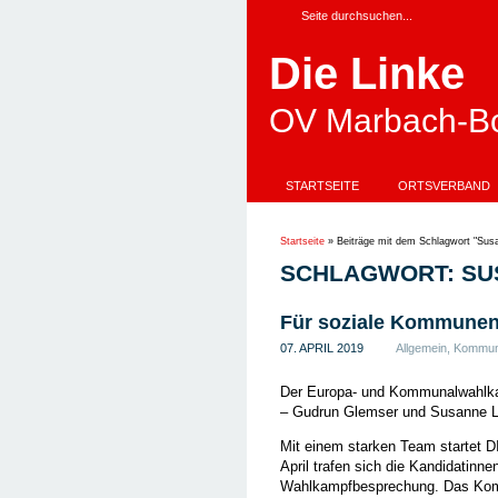
Die Linke
OV Marbach-Bo
STARTSEITE
ORTSVERBAND
Startseite
»
Beiträge mit dem Schlagwort "Sus
SCHLAGWORT: SU
Für soziale Kommunen 
07. APRIL 2019
Allgemein
,
Kommun
Der Europa- und Kommunalwahlka
– Gudrun Glemser und Susanne Lu
Mit einem starken Team startet 
April trafen sich die Kandidatin
Wahlkampfbesprechung. Das Komm