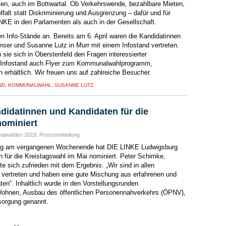
hlen, auch im Bottwartal. Ob Verkehrswende, bezahlbare Mieten,
lfalt statt Diskriminierung und Ausgrenzung – dafür und für
INKE in den Parlamenten als auch in der Gesellschaft.
Info-Stände an. Bereits am 6. April waren die Kandidatinnen
er und Susanne Lutz in Murr mit einem Infostand vertreten.
 sie sich in Oberstenfeld den Fragen interessierter
m Infostand auch Flyer zum Kommunalwahlprogramm,
 erhältlich. Wir freuen uns auf zahlreiche Besucher.
ND
,
KOMMUNALWAHL
,
SUSANNE LUTZ
didatinnen und Kandidaten für die
nominiert
alwahlen 2019
,
Pressemitteilung
ung am vergangenen Wochenende hat DIE LINKE Ludwigsburg
n für die Kreistagswahl im Mai nominiert. Peter Schimke,
e sich zufrieden mit dem Ergebnis. „Wir sind in allen
e vertreten und haben eine gute Mischung aus erfahrenen und
en“. Inhaltlich wurde in den Vorstellungsrunden
ohnen, Ausbau des öffentlichen Personennahverkehrs (ÖPNV),
sorgung genannt.