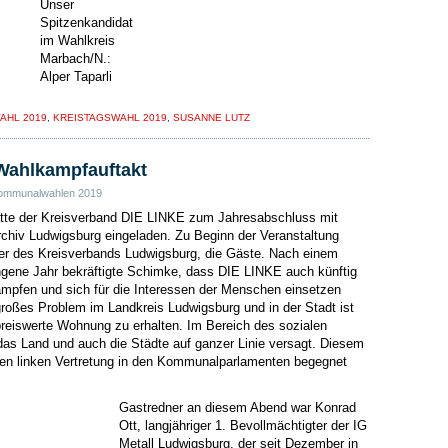
Unser
Spitzenkandidat
im Wahlkreis
Marbach/N.:
Alper Taparli
AHL 2019
,
KREISTAGSWAHL 2019
,
SUSANNE LUTZ
Wahlkampfauftakt
ommunalwahlen 2019
tte der Kreisverband DIE LINKE zum Jahresabschluss mit
chiv Ludwigsburg eingeladen. Zu Beginn der Veranstaltung
er des Kreisverbands Ludwigsburg, die Gäste. Nach einem
ngene Jahr bekräftigte Schimke, dass DIE LINKE auch künftig
mpfen und sich für die Interessen der Menschen einsetzen
großes Problem im Landkreis Ludwigsburg und in der Stadt ist
reiswerte Wohnung zu erhalten. Im Bereich des sozialen
s Land und auch die Städte auf ganzer Linie versagt. Diesem
ken linken Vertretung in den Kommunalparlamenten begegnet
Gastredner an diesem Abend war Konrad
Ott, langjähriger 1. Bevollmächtigter der IG
Metall Ludwigsburg, der seit Dezember in