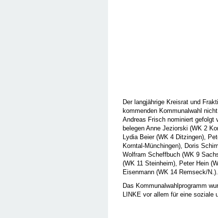
Der langjährige Kreisrat und Frak
kommenden Kommunalwahl nicht me
Andreas Frisch nominiert gefolgt
belegen Anne Jeziorski (WK 2 Ko
Lydia Beier (WK 4 Ditzingen), P
Korntal-Münchingen), Doris Sch
Wolfram Scheffbuch (WK 9 Sachs
(WK 11 Steinheim), Peter Hein (W
Eisenmann (WK 14 Remseck/N.).
Das Kommunalwahlprogramm wurde
LINKE vor allem für eine soziale 