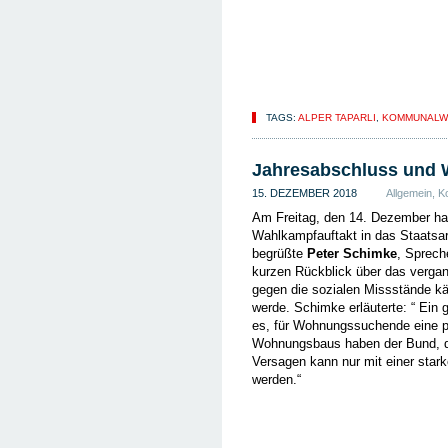
TAGS:
ALPER TAPARLI
,
KOMMUNALW
Jahresabschluss und 
15. DEZEMBER 2018
Allgemein
,
K
Am Freitag, den 14. Dezember ha
Wahlkampfauftakt in das Staatsar
begrüßte
Peter Schimke
, Sprech
kurzen Rückblick über das verga
gegen die sozialen Missstände kä
werde. Schimke erläuterte: “ Ein 
es, für Wohnungssuchende eine p
Wohnungsbaus haben der Bund, da
Versagen kann nur mit einer star
werden.“