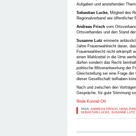
Aufgaben und anstehenden Themen
Sebastian Lucke,
Mitglied des R
Regionalverband wie öffentlicher
Andreas Frisch
vom Ortsverband 
Ortsverbandes und den Stand der
Susanne Lutz
erinnerte anlässli
Jahre Frauenwahlrecht daran, da
Frauenwahlrecht nicht erkämpft 
einen Wahlzettel in die Urne werf
dürfen sondern das Recht beinhalt
politische Mitverantwortung der F
Gleichstellung sei eine Frage de
dieser Gesellschaft teilhaben kö
Nach und zwischen den Vorträgen
Gespräche, für gute Stimmung so
Rede Konrad Ott
TAGS:
ANDREAS FRISCH
,
HANS-JÜR
SEBASTIAN LUCKE
,
SUSANNE LUTZ