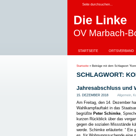
Die Linke
OV Marbach-Bo
STARTSEITE
ORTSVERBAND
Startseite
»
Beiträge mit dem Schlagwort "Konr
SCHLAGWORT: KO
Jahresabschluss und 
15. DEZEMBER 2018
Allgemein
,
K
Am Freitag, den 14. Dezember ha
Wahlkampfauftakt in das Staatsar
begrüßte
Peter Schimke
, Sprech
kurzen Rückblick über das verga
gegen die sozialen Missstände kä
werde. Schimke erläuterte: “ Ein 
es, für Wohnungssuchende eine p