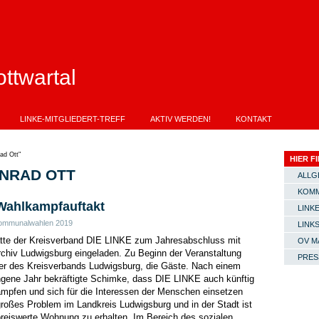
ttwartal
LINKE-MITGLIEDERT-TREFF
AKTIV WERDEN!
KONTAKT
ad Ott"
HIER FI
NRAD OTT
ALLG
KOMM
Wahlkampfauftakt
LINKE
ommunalwahlen 2019
LINK
tte der Kreisverband DIE LINKE zum Jahresabschluss mit
OV M
chiv Ludwigsburg eingeladen. Zu Beginn der Veranstaltung
PRES
er des Kreisverbands Ludwigsburg, die Gäste. Nach einem
ngene Jahr bekräftigte Schimke, dass DIE LINKE auch künftig
mpfen und sich für die Interessen der Menschen einsetzen
großes Problem im Landkreis Ludwigsburg und in der Stadt ist
reiswerte Wohnung zu erhalten. Im Bereich des sozialen