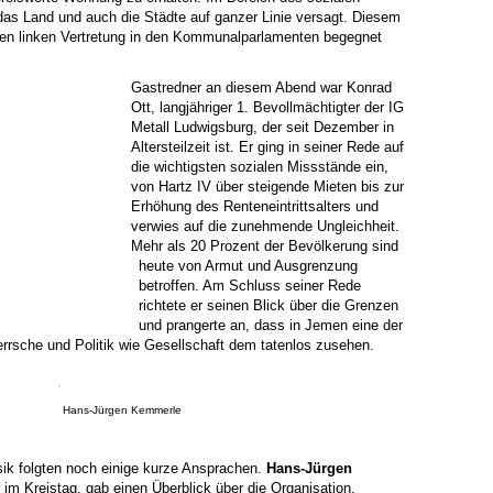
s Land und auch die Städte auf ganzer Linie versagt. Diesem
ken linken Vertretung in den Kommunalparlamenten begegnet
Gastredner an diesem Abend war Konrad
Ott, langjähriger 1. Bevollmächtigter der IG
Metall Ludwigsburg, der seit Dezember in
Altersteilzeit ist. Er ging in seiner Rede auf
die wichtigsten sozialen Missstände ein,
von Hartz IV über steigende Mieten bis zur
Erhöhung des Renteneintrittsalters und
verwies auf die zunehmende Ungleichheit.
Mehr als 20 Prozent der Bevölkerung sind
heute von Armut und Ausgrenzung
betroffen. Am Schluss seiner Rede
richtete er seinen Blick über die Grenzen
und prangerte an, dass in Jemen eine der
errsche und Politik wie Gesellschaft dem tatenlos zusehen.
Hans-Jürgen Kemmerle
ik folgten noch einige kurze Ansprachen.
Hans-Jürgen
 im Kreistag, gab einen Überblick über die Organisation,