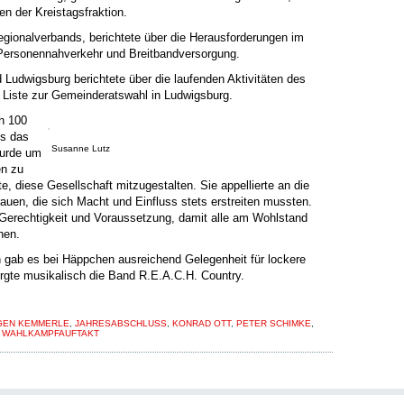
 der Kreistagsfraktion.
egionalverbands, berichtete über die Herausforderungen im
 Personennahverkehr und Breitbandversorgung.
Ludwigsburg berichtete über die laufenden Aktivitäten des
 Liste zur Gemeinderatswahl in Ludwigsburg.
ch 100
ss das
Susanne Lutz
wurde um
en zu
e, diese Gesellschaft mitzugestalten. Sie appellierte an die
rauen, die sich Macht und Einfluss stets erstreiten mussten.
r Gerechtigkeit und Voraussetzung, damit alle am Wohlstand
nnen.
 gab es bei Häppchen ausreichend Gelegenheit für lockere
rgte musikalisch die Band R.E.A.C.H. Country.
GEN KEMMERLE
,
JAHRESABSCHLUSS
,
KONRAD OTT
,
PETER SCHIMKE
,
,
WAHLKAMPFAUFTAKT