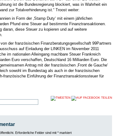
ührung ist die Bundesregierung blockiert, was in Wahrheit ein
and zur Totalverhinderung ist.“ Troost weiter:
annien in Form der ‚Stamp Duty‘ mit einem jährlichen
iarden Pfund eine Steuer auf bestimmte Finanztransaktionen.
g daran, diese Steuer zu kopieren und auf weitere
n.
d von der französischen Finanzberatungsgesellschaft 99Partners
nzausschuss auf Einladung der LINKEN im November 2011
lche im nationalen Alleingang machbare Steuer Frankreich
iarden Euro verschaffen, Deutschland 16 Milliarden Euro. Die
 gemeinsamen Antrag mit der französischen ‚Front de Gauche‘
eich sowohl im Bundestag als auch in der französischen
-französische Einführung der Finanztransaktionssteuer für
mentar
fentlicht.
Erforderliche Felder sind mit
*
markiert