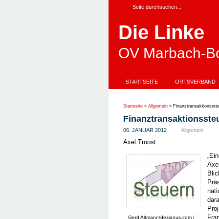
Die Linke
OV Marbach-Bo
STARTSEITE
ORTSVERBAND
Startseite
»
Allgemein
»
Finanztransaktionssteu
Finanztransaktionssteu
06. JANUAR 2012
Allgemein
Axel Troost
„Ein
Axel
Bli
Präs
nati
dar
Proj
Fra
Gerd Altmann/dezignus.com /