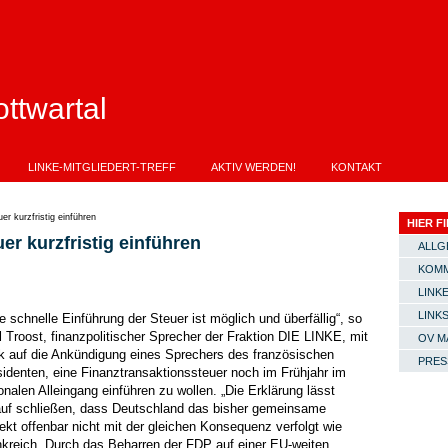
ttwartal
LINKE-MITGLIEDERT-TREFF
AKTIV WERDEN!
KONTAKT
er kurzfristig einführen
HIER FI
er kurzfristig einführen
ALLG
KOMM
LINKE
LINK
e schnelle Einführung der Steuer ist möglich und überfällig“, so
 Troost, finanzpolitischer Sprecher der Fraktion DIE LINKE, mit
OV M
ck auf die Ankündigung eines Sprechers des französischen
PRES
identen, eine Finanztransaktionssteuer noch im Frühjahr im
onalen Alleingang einführen zu wollen. „Die Erklärung lässt
auf schließen, dass Deutschland das bisher gemeinsame
ekt offenbar nicht mit der gleichen Konsequenz verfolgt wie
nkreich. Durch das Beharren der FDP auf einer EU-weiten