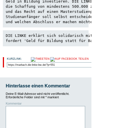
Geld in Bildung investieren. DIE LINKE fordert bis zum
die Schaffung von mindestens 500.000 zusätzlichen Stud
und das Recht auf einen Masterstudienplatz für alle. J
Studienanfänger soll selbst entscheiden dürfen, was er
und welchen Abschluss er machen möchte.
DIE LINKE erklärt sich solidarisch mit den Streikenden
fordert 'Geld für Bildung statt für Banken'."
KURZLINK:
Hinterlasse einen Kommentar
Deine E-Mail-Adresse wird nicht veröffentlicht.
Erforderliche Felder sind mit
*
markiert
Kommentar