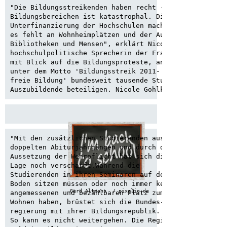
"Die Bildungsstreikenden haben recht - die Situation i
Bildungsbereichen ist katastrophal. Die jahrelange

Unterfinanzierung der Hochschulen macht sich bemerkbar
es fehlt an Wohnheimplätzen und der Ausstattung von

Bibliotheken und Mensen", erklärt Nicole Gohlke,

hochschulpolitische Sprecherin der Fraktion DIE LINKE,
mit Blick auf die Bildungsproteste, an denen sich heut
unter dem Motto 'Bildungsstreik 2011- für Solidarität 
freie Bildung' bundesweit tausende Studierende, Schüle
Auszubildende beteiligen. Nicole Gohlke weiter:
"Mit den zusätzlichen Studierenden aus den

doppelten Abiturjahrgängen und durch die

Aussetzung der Wehrpflicht hat sich die

Lage noch verschärft.Während die

Studierenden in ihren Seminaren auf dem

Boden sitzen müssen oder noch immer keinen

Gerd Altmann  / pixelio.de
angemessenen und bezahlbaren Platz zum

Wohnen haben, brüstet sich die Bundes-

regierung mit ihrer Bildungsrepublik.

So kann es nicht weitergehen. Die Regierung muss endli