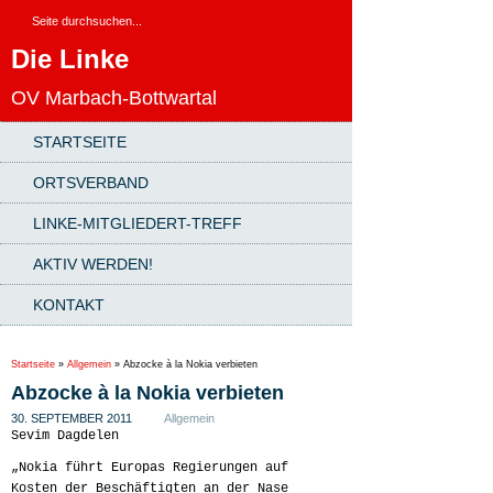
Die Linke
OV Marbach-Bottwartal
STARTSEITE
ORTSVERBAND
LINKE-MITGLIEDERT-TREFF
AKTIV WERDEN!
KONTAKT
Startseite
»
Allgemein
»
Abzocke à la Nokia verbieten
Abzocke à la Nokia verbieten
30. SEPTEMBER 2011
Allgemein
Sevim Dagdelen
„Nokia führt Europas Regierungen auf
Kosten der Beschäftigten an der Nase