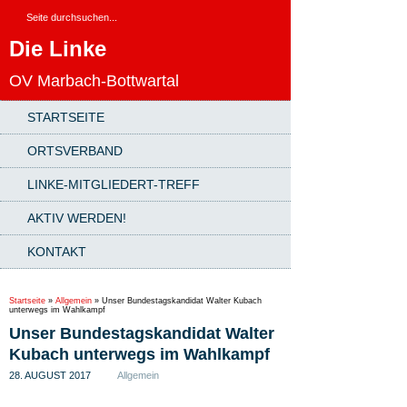
Die Linke
OV Marbach-Bottwartal
STARTSEITE
ORTSVERBAND
LINKE-MITGLIEDERT-TREFF
AKTIV WERDEN!
KONTAKT
Startseite
»
Allgemein
»
Unser Bundestagskandidat Walter Kubach
unterwegs im Wahlkampf
Unser Bundestagskandidat Walter
Kubach unterwegs im Wahlkampf
28. AUGUST 2017
Allgemein