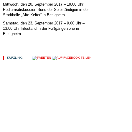
Mittwoch, den 20. September 2017 – 19.00 Uhr
Podiumsdiskussion Bund der Selbständigen in der
Stadthalle „Alte Kelter“ in Besigheim
Samstag, den 23. September 2017 – 9.00 Uhr –
13.00 Uhr Infostand in der Fußgängerzone in
Bietigheim
KURZLINK:
HIER FINDEN SIE...
ALLGEMEIN
KOMMUNALWAHLEN 2019
LINKE POLITIK
LINKS
OV MARBACH-BOTTWARTAL