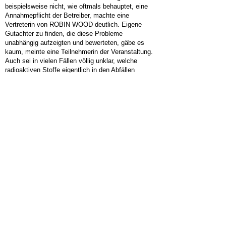
beispielsweise nicht, wie oftmals behauptet, eine
Annahmepflicht der Betreiber, machte eine
Vertreterin von ROBIN WOOD deutlich. Eigene
Gutachter zu finden, die diese Probleme
unabhängig aufzeigten und bewerteten, gäbe es
kaum, meinte eine Teilnehmerin der Veranstaltung.
Auch sei in vielen Fällen völlig unklar, welche
radioaktiven Stoffe eigentlich in den Abfällen
enthalten seien. Es würden nur bestimmte Nuklide
als Leitwerte gemessen, nicht aber das gesamte
Spektrum. So sei unklar, was am Ende auf der
Deponie tatsächlich liege.
KURZLINK:
HIER FINDEN SIE...
ALLGEMEIN
KOMMUNALWAHLEN 2019