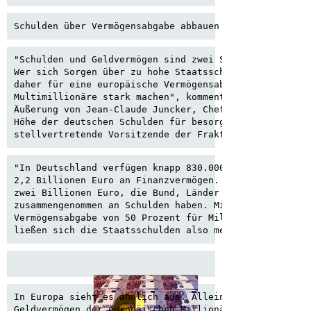
Schulden über Vermögensabgabe abbauen
"Schulden und Geldvermögen sind zwei Seiten derselben 
Wer sich Sorgen über zu hohe Staatsschulden macht, sol
daher für eine europäische Vermögensabgabe für Million
Multimillionäre stark machen", kommentiert Sahra Wagen
Äußerung von Jean-Claude Juncker, Chef der Eurogruppe,
Höhe der deutschen Schulden für besorgniserregend hält
stellvertretende Vorsitzende der Fraktion DIE LINKE w
"In Deutschland verfügen knapp 830.000 Millionäre über
2,2 Billionen Euro an Finanzvermögen. Dies ist mehr al
zwei Billionen Euro, die Bund, Länder und Kommunen

zusammengenommen an Schulden haben. Mit einer einmalig
Vermögensabgabe von 50 Prozent für Millionäre und Mult
ließen sich die Staatsschulden also mehr als halbiere
In Europa sieht es ähnlich aus. Allein das

Geldvermögen der europäischen Millionäre
