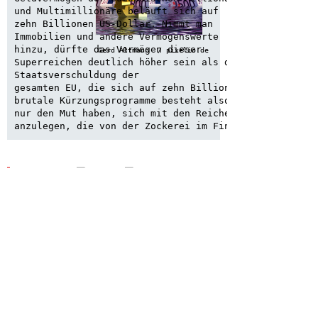
und Multimillionäre beläuft sich auf

zehn Billionen US-Dollar. Nimmt man

Immobilien und andere Vermögenswerte

hinzu, dürfte das Vermögen dieser

Gerd Altmann  / pixelio.de
Superreichen deutlich höher sein als die

Staatsverschuldung der

gesamten EU, die sich auf zehn Billionen Euro summiert
brutale Kürzungsprogramme besteht also kein Grund. Man
nur den Mut haben, sich mit den Reichen und Superreich
anzulegen, die von der Zockerei im Finanzkasino profi
KURZLINK:
HIER FINDEN SIE...
ALLGEMEIN
KOMMUNALWAHLEN 2019
LINKE POLITIK
LINKS