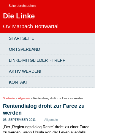
Die Linke
OV Marbach-Bottwartal
STARTSEITE
ORTSVERBAND
LINKE-MITGLIEDERT-TREFF
AKTIV WERDEN!
KONTAKT
Startseite
»
Allgemein
»
Rentendialog droht zur Farce zu werden
Rentendialog droht zur Farce zu
werden
06. SEPTEMBER 2011
Allgemein
„Der ‚Regierungsdialog Rente‘ droht zu einer Farce
zu werden, wenn Ursula von der Leyen allenfalls