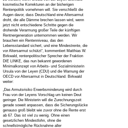
kosmetische Korrekturen an der bisherigen
Rentenpolitik vornehmen will. Sie verschließt die
Augen davor, dass Deutschland eine Altersarmut
droht, die alle Dämme brechen lassen wird, wenn
jetzt nicht entschiedene Schritte gegen die
drohende Verarmung großer Teile der künftigen
Rentnergeneration unternommen werden. Wir
brauchen ein Rentenniveau, das den
Lebensstandard sichert, und eine Mindestrente, die
vor Altersarmut schützt“, kommentiert Matthias W.
Birkwald, rentenpolitischer Sprecher der Fraktion
DIE LINKE, das nun bekannt gewordenen
Minimalkonzept von Arbeits- und Sozialministerin
Ursula von der Leyen (CDU) und die Warnung der
OECD vor Altersarmut in Deutschland. Birkwald
weiter:
„Das Armutsrisiko Erwerbsminderung wird durch
Frau von der Leyens Vorschlag um keinen Deut
geringer. Die Ministerin will die Zurechnungszeit
gerade soweit anpassen, dass die Sicherungslücke
genauso groß bleibt wie zuvor ohne die Rente erst
ab 67. Das ist viel zu wenig. Ohne einen
gesetzlichen Mindestlohn, ohne die
schnellstmögliche Rücknahme aller