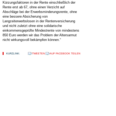
Kürzungsfaktoren in der Rente einschließlich der
Rente erst ab 67, ohne einen Verzicht auf
Abschläge bei der Erwerbsminderungsrente, ohne
eine bessere Absicherung von
Langzeiterwerbslosen in der Rentenversicherung
und nicht zuletzt ohne eine solidarische
einkommensgeprüfte Mindestrente von mindestens
850 Euro werden wir das Problem der Altersarmut
nicht wirkungsvoll bekämpfen können.“
KURZLINK:
HIER FINDEN SIE...
ALLGEMEIN
KOMMUNALWAHLEN 2019
LINKE POLITIK
LINKS
OV MARBACH-BOTTWARTAL