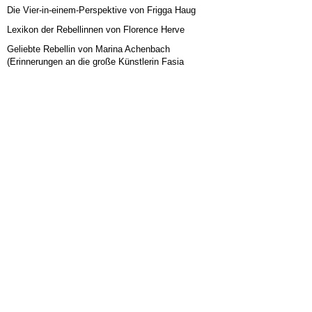
Die Vier-in-einem-Perspektive von Frigga Haug
Lexikon der Rebellinnen von Florence Herve
Geliebte Rebellin von Marina Achenbach
(Erinnerungen an die große Künstlerin Fasia
Jansen, deren Lebensgeschichte die politische
Entwicklung Deutschlands aufzeigt. Fasia war
unverzichtbarer Teil der Frauenfriedensmärsche,
der Bürgerbewegungen und der Widerstandskultur
in den 70er- und 80er-Jahren.)
KURZLINK:
HIER FINDEN SIE...
ALLGEMEIN
KOMMUNALWAHLEN 2019
LINKE POLITIK
LINKS