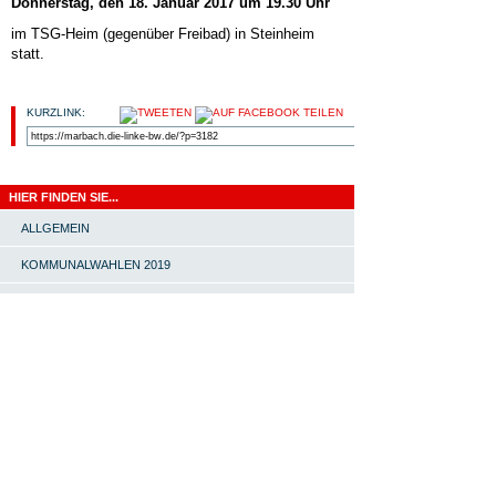
Donnerstag, den 18. Januar 2017 um 19.30 Uhr
im TSG-Heim (gegenüber Freibad) in Steinheim
statt.
KURZLINK:
HIER FINDEN SIE...
ALLGEMEIN
KOMMUNALWAHLEN 2019
LINKE POLITIK
LINKS
OV MARBACH-BOTTWARTAL
PRESSEMITTEILUNG
START |
#4651 (KEIN TITEL) |
SOMMERFEST MIT INES