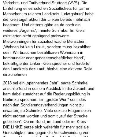
Verkehrs- und Tarifverbund Stuttgart (VVS). Die
Einführung eines solchen Sozialtickets für „arme
Menschen im reichen Landkreis Ludwigsburg“ habe
die Kreistagsfraktion der Linken bereits mehrfach
beantragt. Und drittens gäbe es da noch ein
weiteres „Ärgernis“, meinte Schimke: Im Kreis
existierten nicht genügend preiswerte
Mietwohnungen für sozialschwache Menschen.
„Wohnen ist kein Luxus, sondern muss bezahlbar
sein. Wir brauchen bezahlbaren Wohnraum in
kommunaler oder genossenschaftlicher Hand“,
bekräftigte der Linken-Kreissprecher und forderte
den Landkreis dazu auf, hierbei eine aktivere Rolle
einzunehmen
2018 sei ein „spannendes Jahr“, sagte Schimke
anschließend in seinem Ausblick in die Zukunft und
kam dabei zunächst auf die Regierungsbildung in
Berlin zu sprechen. Ein „großer Wurf“ sei indes
nach den Sondierungsverhandlungen nicht zu
erwarten, so Schimke. Viele soziale Fragen seien
nicht erörtert worden und somit „auf der Strecke
geblieben“. Ob im Bund, im Land oder im Kreis –
DIE LINKE setze sich weiterhin für mehr soziale
Gerechtigkeit und gegen die Verschwendung von