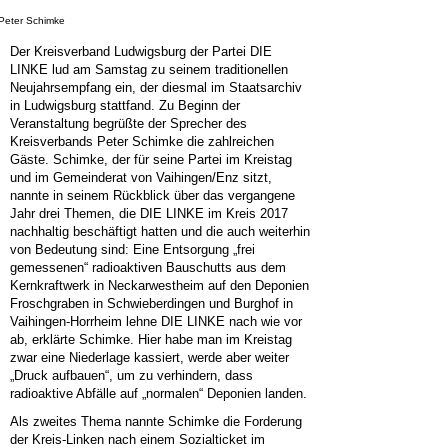
Peter Schimke
Der Kreisverband Ludwigsburg der Partei DIE
LINKE lud am Samstag zu seinem traditionellen
Neujahrsempfang ein, der diesmal im Staatsarchiv
in Ludwigsburg stattfand. Zu Beginn der
Veranstaltung begrüßte der Sprecher des
Kreisverbands Peter Schimke die zahlreichen
Gäste. Schimke, der für seine Partei im Kreistag
und im Gemeinderat von Vaihingen/Enz sitzt,
nannte in seinem Rückblick über das vergangene
Jahr drei Themen, die DIE LINKE im Kreis 2017
nachhaltig beschäftigt hatten und die auch weiterhin
von Bedeutung sind: Eine Entsorgung „frei
gemessenen“ radioaktiven Bauschutts aus dem
Kernkraftwerk in Neckarwestheim auf den Deponien
Froschgraben in Schwieberdingen und Burghof in
Vaihingen-Horrheim lehne DIE LINKE nach wie vor
ab, erklärte Schimke. Hier habe man im Kreistag
zwar eine Niederlage kassiert, werde aber weiter
„Druck aufbauen“, um zu verhindern, dass
radioaktive Abfälle auf „normalen“ Deponien landen.
Als zweites Thema nannte Schimke die Forderung
der Kreis-Linken nach einem Sozialticket im