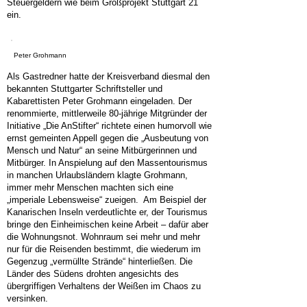
Steuergeldern wie beim Großprojekt Stuttgart 21
ein.
Peter Grohmann
Als Gastredner hatte der Kreisverband diesmal den
bekannten Stuttgarter Schriftsteller und
Kabarettisten Peter Grohmann eingeladen. Der
renommierte, mittlerweile 80-jährige Mitgründer der
Initiative „Die AnStifter“ richtete einen humorvoll wie
ernst gemeinten Appell gegen die „Ausbeutung von
Mensch und Natur“ an seine Mitbürgerinnen und
Mitbürger. In Anspielung auf den Massentourismus
in manchen Urlaubsländern klagte Grohmann,
immer mehr Menschen machten sich eine
„imperiale Lebensweise“ zueigen. Am Beispiel der
Kanarischen Inseln verdeutlichte er, der Tourismus
bringe den Einheimischen keine Arbeit – dafür aber
die Wohnungsnot. Wohnraum sei mehr und mehr
nur für die Reisenden bestimmt, die wiederum im
Gegenzug „vermüllte Strände“ hinterließen. Die
Länder des Südens drohten angesichts des
übergriffigen Verhaltens der Weißen im Chaos zu
versinken.