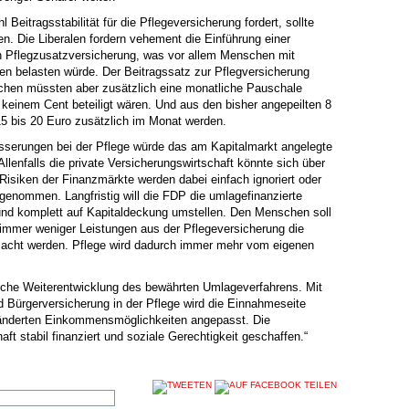
Beitragsstabilität für die Pflegeversicherung fordert, sollte
n. Die Liberalen fordern vehement die Einführung einer
ten Pflegzusatzversicherung, was vor allem Menschen mit
n belasten würde. Der Beitragssatz zur Pflegversicherung
schen müssten aber zusätzlich eine monatliche Pauschale
t keinem Cent beteiligt wären. Und aus den bisher angepeilten 8
15 bis 20 Euro zusätzlich im Monat werden.
esserungen bei der Pflege würde das am Kapitalmarkt angelegte
llenfalls die private Versicherungswirtschaft könnte sich über
Risiken der Finanzmärkte werden dabei einfach ignoriert oder
 genommen. Langfristig will die FDP die umlagefinanzierte
und komplett auf Kapitaldeckung umstellen. Den Menschen soll
r immer weniger Leistungen aus der Pflegeversicherung die
acht werden. Pflege wird dadurch immer mehr vom eigenen
ische Weiterentwicklung des bewährten Umlageverfahrens. Mit
d Bürgerversicherung in der Pflege wird die Einnahmeseite
eränderten Einkommensmöglichkeiten angepasst. Die
ft stabil finanziert und soziale Gerechtigkeit geschaffen.“