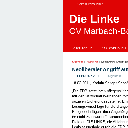
Die Linke
OV Marbach-Bo
STARTSEITE
ORTSVERBAND
Startseite
»
Allgemein
»
Neoliberaler Angriff au
Neoliberaler Angriff a
19. FEBRUAR 2011
Allgemein
18.02.2011, Kathrin Senger-Schäf
„Die FDP setzt ihren pflegepoliti
mit den Wirtschaftsverbänden ford
sozialen Sicherungssysteme. Er
Lösungsvorschläge für die dräng
Pflegebedürftigen, ihrer Angehöri
ihr nicht zu erwarten“, kommentie
Fraktion DIE LINKE, die Ablehnun
Legislaturperiode durch die FDP. 