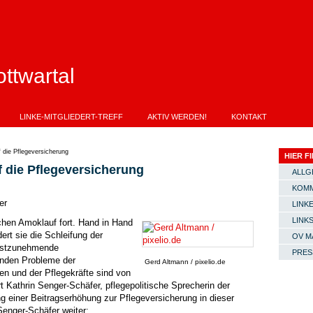
ttwartal
LINKE-MITGLIEDERT-TREFF
AKTIV WERDEN!
KONTAKT
f die Pflegeversicherung
HIER FI
uf die Pflegeversicherung
ALLG
KOMM
er
LINKE
LINK
schen Amoklauf fort. Hand in Hand
ert sie die Schleifung der
OV M
nstzunehmende
PRES
enden Probleme der
Gerd Altmann / pixelio.de
gen und der Pflegekräfte sind von
rt Kathrin Senger-Schäfer, pflegepolitische Sprecherin der
g einer Beitragserhöhung zur Pflegeversicherung in dieser
Senger-Schäfer weiter: