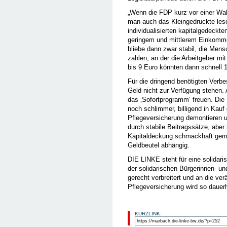
„Wenn die FDP kurz vor einer Wahl 
man auch das Kleingedruckte lese
individualisierten kapitalgedeck
geringem und mittlerem Einkomme
bliebe dann zwar stabil, die Men
zahlen, an der die Arbeitgeber mi
bis 9 Euro könnten dann schnell 
Für die dringend benötigten Verb
Geld nicht zur Verfügung stehen. A
das ‚Sofortprogramm‘ freuen. Die 
noch schlimmer, billigend in Kauf
Pflegeversicherung demontieren 
durch stabile Beitragssätze, abe
Kapitaldeckung schmackhaft gem
Geldbeutel abhängig.
DIE LINKE steht für eine solidar
der solidarischen Bürgerinnen- un
gerecht verbreitert und an die v
Pflegeversicherung wird so dauerha
KURZLINK: