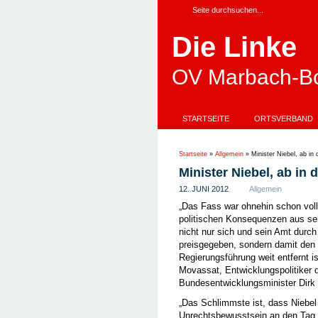
Die Linke
OV Marbach-Bo
STARTSEITE
ORTSVERBAND
Startseite
»
Allgemein
»
Minister Niebel, ab in
Minister Niebel, ab in 
12. JUNI 2012
Allgemein
„Das Fass war ohnehin schon voll, 
politischen Konsequenzen aus sei
nicht nur sich und sein Amt durch 
preisgegeben, sondern damit den e
Regierungsführung weit entfernt is
Movassat, Entwicklungspolitiker d
Bundesentwicklungsminister Dirk 
„Das Schlimmste ist, dass Niebel
Unrechtsbewusstsein an den Tag l