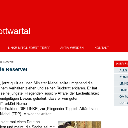
ttwartal
LINKE-MITGLIEDERT-TREFF
AKTIV WERDEN!
KONTAKT
 die Reserve!
HIER FI
die Reserve!
ALLG
KOMM
jetzt quillt es über. Minister Niebel sollte umgehend die
LINKE
nem Verhalten ziehen und seinen Rücktritt erklären. Er hat
LINK
seine jüngste ‚Fliegender-Teppich- Affäre‘ der Lächerlichkeit
OV M
ndgültigen Beweis geliefert, dass er von guter
t“, erklärt Niema
PRES
er Fraktion DIE LINKE, zur ‚Fliegender-Teppich-Affäre‘ von
Niebel (FDP). Movassat weiter:
 nicht mal einen Deut an
egt und meint, die Sache sei mit