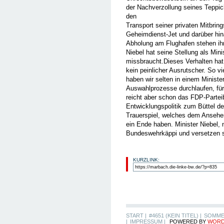
der Nachverzollung seines Teppich
den
Transport seiner privaten Mitbrin
Geheimdienst-Jet und darüber h
Abholung am Flughafen stehen ih
Niebel hat seine Stellung als Mini
missbraucht.Dieses Verhalten hat 
kein peinlicher Ausrutscher. So vi
haben wir selten in einem Minist
Auswahlprozesse durchlaufen, für
reicht aber schon das FDP-Partei
Entwicklungspolitik zum Büttel de
Trauerspiel, welches dem Ansehe
ein Ende haben. Minister Niebel,
Bundeswehrkäppi und versetzen sie
KURZLINK:
START |
#4651 (KEIN TITEL) |
SOMME
|
IMPRESSUM |
POWERED BY
WORD