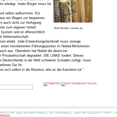
s erledigt. Jeder Bürger muss für
gsel selbst aufkommen. Ein
inaus ein Wagen zur bequemen
m auch nicht zur Verfügung.
ster zum eigenen Vorteil
Rolf Handke / pixelio.de
System und ist offensichtlich
el Vetternwirtschaft
erium erlebt. Jede Entwicklungsfachkraft muss strenge
 einen hochdotierten Führungsposten im Niebel-Ministerium
buch aus. Obendrein hat Niebel die deutsche
r Privatwirtschaft degradiert. DIE LINKE fordert: Dieses
n Deutschlands in der Welt schweren Schaden zufügt, muss
 nehmen Sie Ihr
 sich selbst in die Reserve, ehe es die Kanzlerin tut.“
RFEST MIT INES SCHWERTHNER |
ORTSVERBAND |
LINKE-MITGLIEDERT-TREFF |
A
PRESS