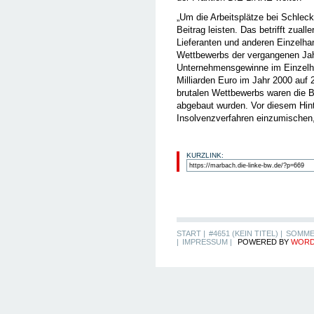
„Um die Arbeitsplätze bei Schleck
Beitrag leisten. Das betrifft zual
Lieferanten und anderen Einzelha
Wettbewerbs der vergangenen Jah
Unternehmensgewinne im Einzelhan
Milliarden Euro im Jahr 2000 auf 
brutalen Wettbewerbs waren die B
abgebaut wurden. Vor diesem Hinte
Insolvenzverfahren einzumischen,
KURZLINK:
START |
#4651 (KEIN TITEL) |
SOMME
|
IMPRESSUM |
POWERED BY
WORD