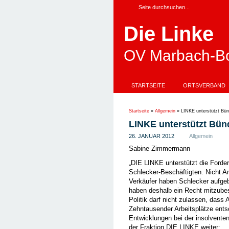
Die Linke
OV Marbach-Bo
STARTSEITE
ORTSVERBAND
Startseite
»
Allgemein
»
LINKE unterstützt Bün
LINKE unterstützt Bünd
26. JANUAR 2012
Allgemein
Sabine Zimmermann
„DIE LINKE unterstützt die Forde
Schlecker-Beschäftigten. Nicht 
Verkäufer haben Schlecker aufge
haben deshalb ein Recht mitzube
Politik darf nicht zulassen, dass 
Zehntausender Arbeitsplätze ent
Entwicklungen bei der insolventen
der Fraktion DIE LINKE weiter: