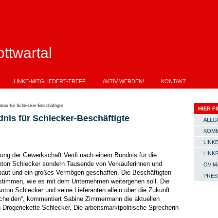
ttwartal
LINKE-MITGLIEDERT-TREFF
AKTIV WERDEN!
KONTAKT
dnis für Schlecker-Beschäftigte
HIER FI
nis für Schlecker-Beschäftigte
ALLG
KOMM
LINKE
LINK
rung der Gewerkschaft Verdi nach einem Bündnis für die
Anton Schlecker sondern Tausende von Verkäuferinnen und
OV M
baut und ein großes Vermögen geschaffen. Die Beschäftigten
PRES
stimmen, wie es mit dem Unternehmen weitergehen soll. Die
Anton Schlecker und seine Lieferanten allein über die Zukunft
scheiden“, kommentiert Sabine Zimmermann die aktuellen
 Drogeriekette Schlecker. Die arbeitsmarktpolitische Sprecherin