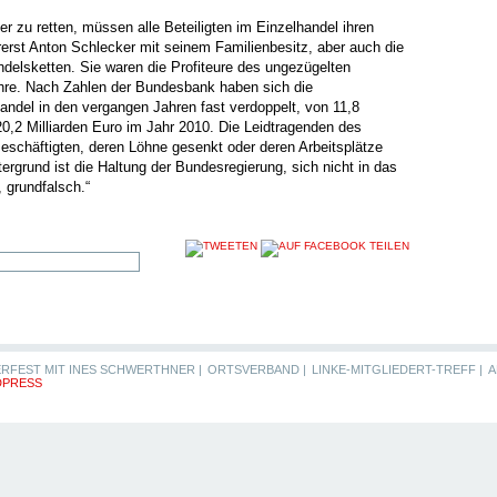
er zu retten, müssen alle Beteiligten im Einzelhandel ihren
lererst Anton Schlecker mit seinem Familienbesitz, aber auch die
ndelsketten. Sie waren die Profiteure des ungezügelten
re. Nach Zahlen der Bundesbank haben sich die
del in den vergangen Jahren fast verdoppelt, von 11,8
20,2 Milliarden Euro im Jahr 2010. Die Leidtragenden des
eschäftigten, deren Löhne gesenkt oder deren Arbeitsplätze
rgrund ist die Haltung der Bundesregierung, sich nicht in das
 grundfalsch.“
RFEST MIT INES SCHWERTHNER |
ORTSVERBAND |
LINKE-MITGLIEDERT-TREFF |
A
PRESS