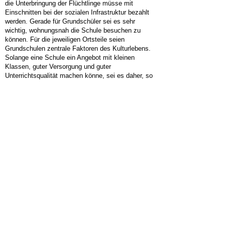
die Unterbringung der Flüchtlinge müsse mit
Einschnitten bei der sozialen Infrastruktur bezahlt
werden. Gerade für Grundschüler sei es sehr
wichtig, wohnungsnah die Schule besuchen zu
können. Für die jeweiligen Ortsteile seien
Grundschulen zentrale Faktoren des Kulturlebens.
Solange eine Schule ein Angebot mit kleinen
Klassen, guter Versorgung und guter
Unterrichtsqualität machen könne, sei es daher, so
Kubach, unverantwortlich, hier als erstes den
Rotstift anzusetzen. Das gelte auch für andere
Teilorte im Bottwartal, etwa für Kleinbottwar und
Höpfigheim, wo die Schülerzahlen ähnlich sind.
Oberstenfeld dürfe nicht der Vorreiter eines
kulturellen Kahlschlags in den Teilorten werden.
KURZLINK:
HIER FINDEN SIE...
ALLGEMEIN