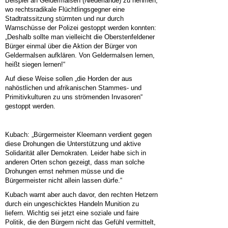
Beispiel an Geldermalsen (Niederlande) zu nehmen,
wo rechtsradikale Flüchtlingsgegner eine
Stadtratssitzung stürmten und nur durch
Warnschüsse der Polizei gestoppt werden konnten:
„Deshalb sollte man vielleicht die Oberstenfeldener
Bürger einmal über die Aktion der Bürger von
Geldermalsen aufklären. Von Geldermalsen lernen,
heißt siegen lernen!“
Auf diese Weise sollen „die Horden der aus
nahöstlichen und afrikanischen Stammes- und
Primitivkulturen zu uns strömenden Invasoren“
gestoppt werden.
Kubach: „Bürgermeister Kleemann verdient gegen
diese Drohungen die Unterstützung und aktive
Solidarität aller Demokraten. Leider habe sich in
anderen Orten schon gezeigt, dass man solche
Drohungen ernst nehmen müsse und die
Bürgermeister nicht allein lassen dürfe.“
Kubach warnt aber auch davor, den rechten Hetzern
durch ein ungeschicktes Handeln Munition zu
liefern. Wichtig sei jetzt eine soziale und faire
Politik, die den Bürgern nicht das Gefühl vermittelt,