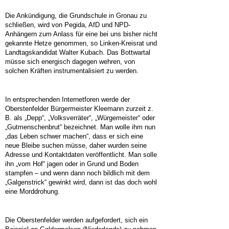
Die Ankündigung, die Grundschule in Gronau zu
schließen, wird von Pegida, AfD und NPD-
Anhängern zum Anlass für eine bei uns bisher nicht
gekannte Hetze genommen, so Linken-Kreisrat und
Landtagskandidat Walter Kubach. Das Bottwartal
müsse sich energisch dagegen wehren, von
solchen Kräften instrumentalisiert zu werden.
In entsprechenden Internetforen werde der
Oberstenfelder Bürgermeister Kleemann zurzeit z.
B. als „Depp“, „Volksverräter“, „Würgemeister“ oder
„Gutmenschenbrut“ bezeichnet. Man wolle ihm nun
„das Leben schwer machen“, dass er sich eine
neue Bleibe suchen müsse, daher wurden seine
Adresse und Kontaktdaten veröffentlicht. Man solle
ihn „vom Hof“ jagen oder in Grund und Boden
stampfen – und wenn dann noch bildlich mit dem
„Galgenstrick“ gewinkt wird, dann ist das doch wohl
eine Morddrohung.
Die Oberstenfelder werden aufgefordert, sich ein