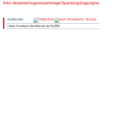
linke.de/partei/organe/parteitage/3parteitag1tagung/wahldesparteivorstandes
KURZLINK:
HIER FINDEN SIE...
ALLGEMEIN
KOMMUNALWAHLEN 2019
LINKE POLITIK
LINKS
OV MARBACH-BOTTWARTAL
PRESSEMITTEILUNG
START |
#4651 (KEIN TITEL) |
SOMMERFEST MIT INES
SCHWERTHNER |
ORTSVERBAND |
LINKE-
MITGLIEDERT-TREFF |
AKTIV WERDEN! |
LINKS
|
KONTAKT |
IMPRESSUM |
POWERED BY
WORDPRESS