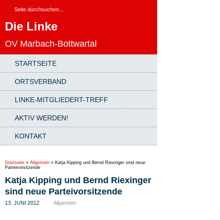
Die Linke
OV Marbach-Bottwartal
STARTSEITE
ORTSVERBAND
LINKE-MITGLIEDERT-TREFF
AKTIV WERDEN!
KONTAKT
Startseite
»
Allgemein
»
Katja Kipping und Bernd Riexinger sind neue
Parteivorsitzende
Katja Kipping und Bernd Riexinger
sind neue Parteivorsitzende
13. JUNI 2012
Allgemein