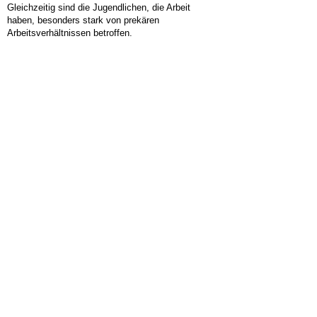
Gleichzeitig sind die Jugendlichen, die Arbeit
haben, besonders stark von prekären
Arbeitsverhältnissen betroffen.
Wir unterstützen deswegen die Forderung nach
einer Mindestausbildungsvergütung und treten für
eine Stärkung der Rechte für Jugendliche und
Auszubildende und deren Vertretungen ein.“
KURZLINK:
HIER FINDEN SIE...
ALLGEMEIN
KOMMUNALWAHLEN 2019
LINKE POLITIK
LINKS
OV MARBACH-BOTTWARTAL