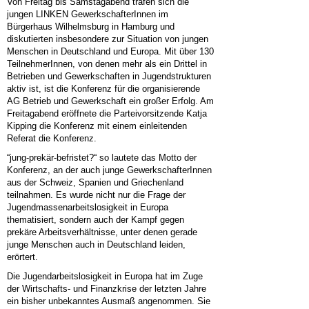
Von Freitag bis Samstagabend trafen sich die
jungen LINKEN GewerkschafterInnen im
Bürgerhaus Wilhelmsburg in Hamburg und
diskutierten insbesondere zur Situation von jungen
Menschen in Deutschland und Europa. Mit über 130
TeilnehmerInnen, von denen mehr als ein Drittel in
Betrieben und Gewerkschaften in Jugendstrukturen
aktiv ist, ist die Konferenz für die organisierende
AG Betrieb und Gewerkschaft ein großer Erfolg. Am
Freitagabend eröffnete die Parteivorsitzende Katja
Kipping die Konferenz mit einem einleitenden
Referat die Konferenz.
“jung-prekär-befristet?“ so lautete das Motto der
Konferenz, an der auch junge GewerkschafterInnen
aus der Schweiz, Spanien und Griechenland
teilnahmen. Es wurde nicht nur die Frage der
Jugendmassenarbeitslosigkeit in Europa
thematisiert, sondern auch der Kampf gegen
prekäre Arbeitsverhältnisse, unter denen gerade
junge Menschen auch in Deutschland leiden,
erörtert.
Die Jugendarbeitslosigkeit in Europa hat im Zuge
der Wirtschafts- und Finanzkrise der letzten Jahre
ein bisher unbekanntes Ausmaß angenommen. Sie