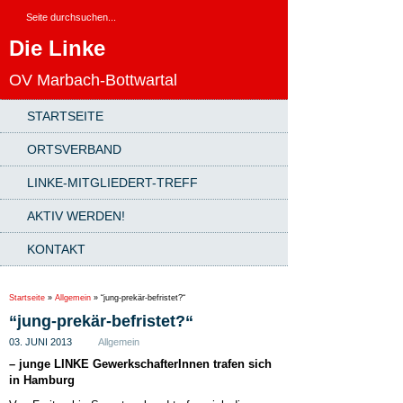
Die Linke
OV Marbach-Bottwartal
STARTSEITE
ORTSVERBAND
LINKE-MITGLIEDERT-TREFF
AKTIV WERDEN!
KONTAKT
Startseite
»
Allgemein
»
“jung-prekär-befristet?“
“jung-prekär-befristet?“
03. JUNI 2013
Allgemein
– junge LINKE GewerkschafterInnen trafen sich
in Hamburg