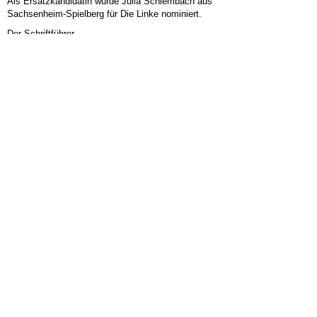
Als Ersatzkandidatin wurde Julia Schlembach aus
Sachsenheim-Spielberg für Die Linke nominiert.
Der Schriftführer
KURZLINK:
HIER FINDEN SIE...
ALLGEMEIN
KOMMUNALWAHLEN 2019
LINKE POLITIK
LINKS
OV MARBACH-BOTTWARTAL
PRESSEMITTEILUNG