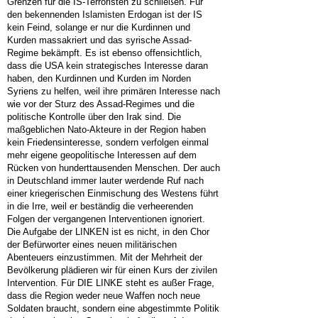
Grenzen für die IS-Terroristen zu schließen. Für
den bekennenden Islamisten Erdogan ist der IS
kein Feind, solange er nur die Kurdinnen und
Kurden massakriert und das syrische Assad-
Regime bekämpft. Es ist ebenso offensichtlich,
dass die USA kein strategisches Interesse daran
haben, den Kurdinnen und Kurden im Norden
Syriens zu helfen, weil ihre primären Interesse nach
wie vor der Sturz des Assad-Regimes und die
politische Kontrolle über den Irak sind. Die
maßgeblichen Nato-Akteure in der Region haben
kein Friedensinteresse, sondern verfolgen einmal
mehr eigene geopolitische Interessen auf dem
Rücken von hunderttausenden Menschen. Der auch
in Deutschland immer lauter werdende Ruf nach
einer kriegerischen Einmischung des Westens führt
in die Irre, weil er beständig die verheerenden
Folgen der vergangenen Interventionen ignoriert.
Die Aufgabe der LINKEN ist es nicht, in den Chor
der Befürworter eines neuen militärischen
Abenteuers einzustimmen. Mit der Mehrheit der
Bevölkerung plädieren wir für einen Kurs der zivilen
Intervention. Für DIE LINKE steht es außer Frage,
dass die Region weder neue Waffen noch neue
Soldaten braucht, sondern eine abgestimmte Politik