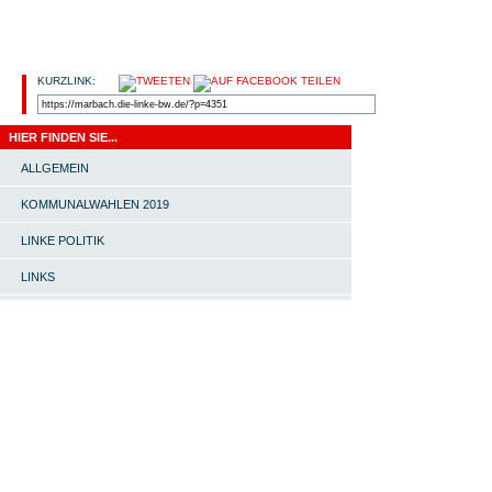
KURZLINK:
HIER FINDEN SIE...
ALLGEMEIN
KOMMUNALWAHLEN 2019
LINKE POLITIK
LINKS
OV MARBACH-BOTTWARTAL
PRESSEMITTEILUNG
START |
#4651 (KEIN TITEL) |
SOMMERFEST MIT INES
SCHWERTHNER |
ORTSVERBAND |
LINKE-
MITGLIEDERT-TREFF |
AKTIV WERDEN! |
LINKS
|
KONTAKT |
IMPRESSUM |
POWERED BY
WORDPRESS