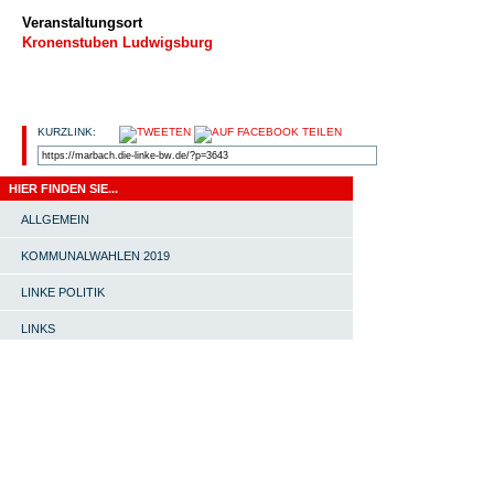
Veranstaltungsort
Kronenstuben Ludwigsburg
KURZLINK:
HIER FINDEN SIE...
ALLGEMEIN
KOMMUNALWAHLEN 2019
LINKE POLITIK
LINKS
OV MARBACH-BOTTWARTAL
PRESSEMITTEILUNG
START |
#4651 (KEIN TITEL) |
SOMMERFEST MIT INES
SCHWERTHNER |
ORTSVERBAND |
LINKE-