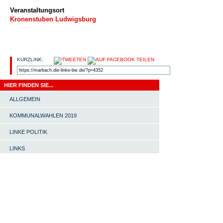
Veranstaltungsort
Kronenstuben Ludwigsburg
KURZLINK:
HIER FINDEN SIE...
ALLGEMEIN
KOMMUNALWAHLEN 2019
LINKE POLITIK
LINKS
OV MARBACH-BOTTWARTAL
PRESSEMITTEILUNG
START |
#4651 (KEIN TITEL) |
SOMMERFEST MIT INES
SCHWERTHNER |
ORTSVERBAND |
LINKE-