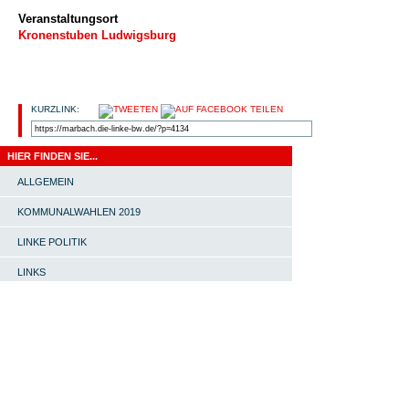
Veranstaltungsort
Kronenstuben Ludwigsburg
KURZLINK:
HIER FINDEN SIE...
ALLGEMEIN
KOMMUNALWAHLEN 2019
LINKE POLITIK
LINKS
OV MARBACH-BOTTWARTAL
PRESSEMITTEILUNG
START |
#4651 (KEIN TITEL) |
SOMMERFEST MIT INES
SCHWERTHNER |
ORTSVERBAND |
LINKE-