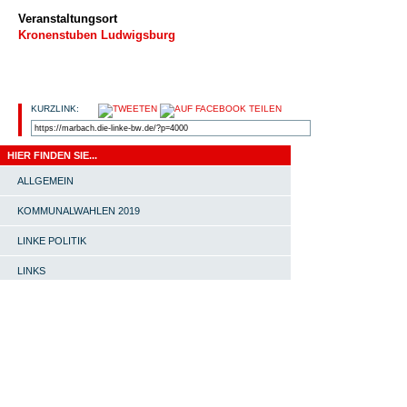
Veranstaltungsort
Kronenstuben Ludwigsburg
KURZLINK:
HIER FINDEN SIE...
ALLGEMEIN
KOMMUNALWAHLEN 2019
LINKE POLITIK
LINKS
OV MARBACH-BOTTWARTAL
PRESSEMITTEILUNG
START |
#4651 (KEIN TITEL) |
SOMMERFEST MIT INES
SCHWERTHNER |
ORTSVERBAND |
LINKE-