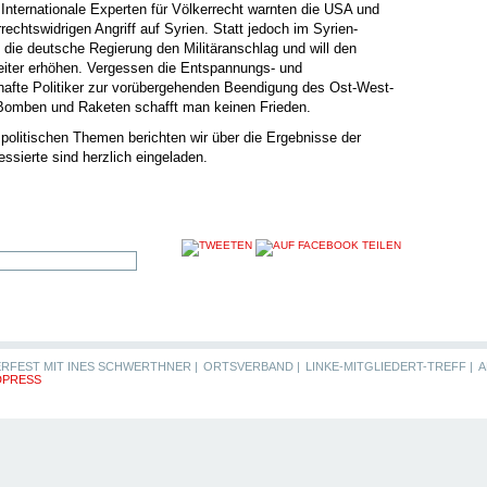
Internationale Experten für Völkerrecht warnten die USA und
rechtswidrigen Angriff auf Syrien. Statt jedoch im Syrien-
e die deutsche Regierung den Militäranschlag und will den
eiter erhöhen. Vergessen die Entspannungs- und
mhafte Politiker zur vorübergehenden Beendigung des Ost-West-
 Bomben und Raketen schafft man keinen Frieden.
politischen Themen berichten wir über die Ergebnisse der
essierte sind herzlich eingeladen.
RFEST MIT INES SCHWERTHNER |
ORTSVERBAND |
LINKE-MITGLIEDERT-TREFF |
A
PRESS