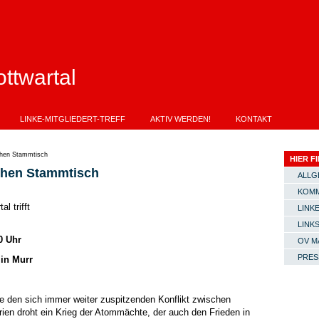
ttwartal
LINKE-MITGLIEDERT-TREFF
AKTIV WERDEN!
KONTAKT
chen Stammtisch
HIER FI
chen Stammtisch
ALLG
KOMM
l trifft
LINKE
LINK
0 Uhr
OV M
PRES
 in Murr
e den sich immer weiter zuspitzenden Konflikt zwischen
en droht ein Krieg der Atommächte, der auch den Frieden in