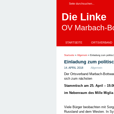
Die Linke
OV Marbach-Bo
STARTSEITE
ORTSVERBAND
Startseite
»
Allgemein
»
Einladung zum politis
Einladung zum politis
14. APRIL 2018
Allgemein
Der Ortsverband Marbach-Bottwarta
sich zum nächsten
Stammtisch am 25. April – 19.0
im Nebenraum des Mille Miglia
Viele Bürger beobachten mit Sorg
Russland und dem Westen. In Syri