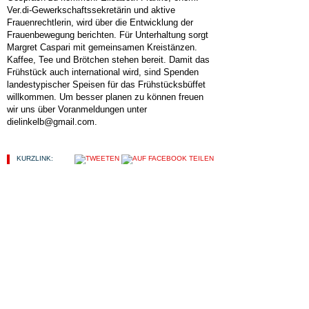
Ver.di-Gewerkschaftssekretärin und aktive
Frauenrechtlerin, wird über die Entwicklung der
Frauenbewegung berichten. Für Unterhaltung sorgt
Margret Caspari mit gemeinsamen Kreistänzen.
Kaffee, Tee und Brötchen stehen bereit. Damit das
Frühstück auch international wird, sind Spenden
landestypischer Speisen für das Frühstücksbüffet
willkommen. Um besser planen zu können freuen
wir uns über Voranmeldungen unter
dielinkelb@gmail.com.
KURZLINK:
SCHLAGWÖRTER:
WELTFRAUENTAG
HIER FINDEN SIE...
ALLGEMEIN
KOMMUNALWAHLEN 2019
LINKE POLITIK
LINKS