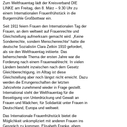
Zum Weltfrauentag lädt der Kreisverband DIE
LINKE am Freitag, den 8. März – 9.30 Uhr zu
einem Internationalen Frauenfrühstück in die
Burgermühle Großbottwar ein.
Seit 1911 feiern Frauen den Internationalen Tag der
Frauen, an dem weltweit auf Frauenrechte und
Gleichstellung aufmerksam gemacht wird. „Keine
Sonderrechte, sondern Menschenrechte“ hatte die
deutsche Sozialistin Clara Zetkin 1910 gefordert,
als sie den Weltfrauentag initiierte. Das
beherrschende Thema der ersten Jahre war die
Forderung nach einem Frauenwahlrecht. In vielen
Ländern besteht inzwischen nach dem Gesetz
Gleichberechtigung, im Alltag ist diese
Gleichstellung aber noch längst nicht erreicht. Dazu
werden die Errungenschaften der letzten
Jahrzehnte zunehmend wieder in Frage gestellt.
International steht der Weltfrauentag für die
Beseitigung von Unterdrückung und Gewalt an
Frauen und Mädchen; für Solidarität unter Frauen in
Deutschland, Europa und weltweit.
Das Internationale Frauenfrühstück bietet die
Möglichkeit unkompliziert mit anderen Frauen ins
Gespräch zu kommen. Elisabeth Franke, ehem.