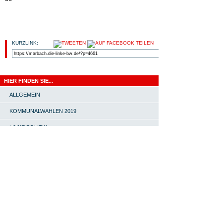
KURZLINK:
HIER FINDEN SIE...
ALLGEMEIN
KOMMUNALWAHLEN 2019
LINKE POLITIK
LINKS
OV MARBACH-BOTTWARTAL
PRESSEMITTEILUNG
START |
#4651 (KEIN TITEL) |
SOMMERFEST MIT INES
SCHWERTHNER |
ORTSVERBAND |
LINKE-