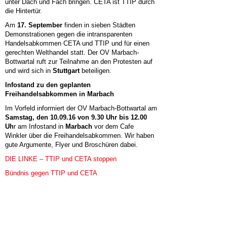
unter Dach und Fach bringen. CETA ist TTIP durch
die Hintertür.
Am
17. September
finden in sieben Städten
Demonstrationen gegen die intransparenten
Handelsabkommen CETA und TTIP und für einen
gerechten Welthandel statt. Der OV Marbach-
Bottwartal ruft zur Teilnahme an den Protesten auf
und wird sich in
Stuttgart
beteiligen.
Infostand zu den geplanten
Freihandelsabkommen in Marbach
Im Vorfeld informiert der OV Marbach-Bottwartal am
Samstag, den 10.09.16 von 9.30 Uhr bis 12.00
Uh
r am Infostand in
Marbach
vor dem Cafe
Winkler über die Freihandelsabkommen. Wir haben
gute Argumente, Flyer und Broschüren dabei.
DIE LINKE – TTIP und CETA stoppen
Bündnis gegen TTIP und CETA
KURZLINK: