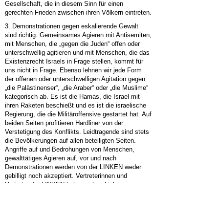
Gesellschaft, die in diesem Sinn für einen
gerechten Frieden zwischen ihren Völkern eintreten.
3. Demonstrationen gegen eskalierende Gewalt
sind richtig. Gemeinsames Agieren mit Antisemiten,
mit Menschen, die „gegen die Juden“ offen oder
unterschwellig agitieren und mit Menschen, die das
Existenzrecht Israels in Frage stellen, kommt für
uns nicht in Frage. Ebenso lehnen wir jede Form
der offenen oder unterschwelligen Agitation gegen
„die Palästinenser“, „die Araber“ oder „die Muslime“
kategorisch ab. Es ist die Hamas, die Israel mit
ihren Raketen beschießt und es ist die israelische
Regierung, die die Militäroffensive gestartet hat. Auf
beiden Seiten profitieren Hardliner von der
Verstetigung des Konflikts. Leidtragende sind stets
die Bevölkerungen auf allen beteiligten Seiten.
Angriffe auf und Bedrohungen von Menschen,
gewalttätiges Agieren auf, vor und nach
Demonstrationen werden von der LINKEN weder
gebilligt noch akzeptiert. Vertreterinnen und
Vertreter der LINKEN haben schon bisher
entsprechend agiert und werden dies in Zukunft
noch deutlicher tun.
DIE LINKE setzt sich für Deeskalation und