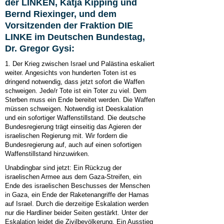
der LINKEN, Katja Kipping und
Bernd Riexinger, und dem
Vorsitzenden der Fraktion DIE
LINKE im Deutschen Bundestag,
Dr. Gregor Gysi:
1. Der Krieg zwischen Israel und Palästina eskaliert
weiter. Angesichts von hunderten Toten ist es
dringend notwendig, dass jetzt sofort die Waffen
schweigen. Jede/r Tote ist ein Toter zu viel. Dem
Sterben muss ein Ende bereitet werden. Die Waffen
müssen schweigen. Notwendig ist Deeskalation
und ein sofortiger Waffenstillstand. Die deutsche
Bundesregierung trägt einseitig das Agieren der
israelischen Regierung mit. Wir fordern die
Bundesregierung auf, auch auf einen sofortigen
Waffenstillstand hinzuwirken.
Unabdingbar sind jetzt: Ein Rückzug der
israelischen Armee aus dem Gaza-Streifen, ein
Ende des israelischen Beschusses der Menschen
in Gaza, ein Ende der Raketenangriffe der Hamas
auf Israel. Durch die derzeitige Eskalation werden
nur die Hardliner beider Seiten gestärkt. Unter der
Eskalation leidet die Zivilbevölkerung. Ein Ausstieg