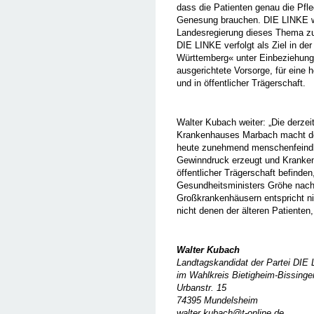
dass die Patienten genau die Pfl
Genesung brauchen. DIE LINKE wir
Landesregierung dieses Thema zu
DIE LINKE verfolgt als Ziel in d
Württemberg« unter Einbeziehung 
ausgerichtete Vorsorge, für eine 
und in öffentlicher Trägerschaft.
Walter Kubach weiter: „Die derzei
Krankenhauses Marbach macht de
heute zunehmend menschenfeindlich
Gewinndruck erzeugt und Kranken
öffentlicher Trägerschaft befind
Gesundheitsministers Gröhe nach 
Großkrankenhäusern entspricht ni
nicht denen der älteren Patienten
Walter Kubach
Landtagskandidat der Partei DIE
im Wahlkreis Bietigheim-Bissinge
Urbanstr. 15
74395 Mundelsheim
walter.kubach@t-online.de