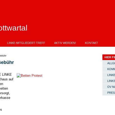
ttwartal
LINKE-MITGLIEDERT-TREFF
AKTIV WERDEN!
KONTAKT
Gebühr
HIER FI
Gebühr
ALLG
KOMM
IE LINKE
LINKE
thaus auf
LINK
en
OV M
Betten
rsorgt,
PRES
orkasse
es