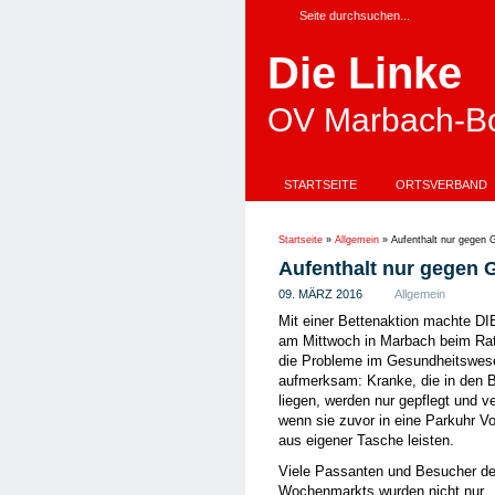
Die Linke
OV Marbach-Bo
STARTSEITE
ORTSVERBAND
Startseite
»
Allgemein
»
Aufenthalt nur gegen 
Aufenthalt nur gegen 
09. MÄRZ 2016
Allgemein
Mit einer Bettenaktion machte D
am Mittwoch in Marbach beim Ra
die Probleme im Gesundheitswes
aufmerksam: Kranke, die in den 
liegen, werden nur gepflegt und ve
wenn sie zuvor in eine Parkuhr V
aus eigener Tasche leisten.
Viele Passanten und Besucher d
Wochenmarkts wurden nicht nur