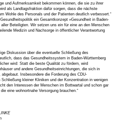
ege und Aufmerksamkeit bekommen können, die sie zu ihrer
d als Landtagsfraktion dafür sorgen, dass die nächste
m Wohle des Personals und der Patienten deutlich verbessert.“
er Gesundheitspolitik ein Gesamtkonzept »Gesundheit in Baden-
aller Beteiligten. Wir setzen uns ein für eine an den Menschen
heilende Medizin und Nachsorge in öffentlicher Verantwortung
tige Diskussion über die eventuelle Schließung des
utlich, dass das Gesundheitssystem in Baden-Württemberg
er wird: Statt die beste Qualität zu fördern, wird
häuser und andere Gesundheitseinrichtungen, die sich in
en, abgebaut. Insbesondere die Forderung des CDU-
Schließung kleiner Kliniken und der Konzentration in wenigen
cht den Interessen der Menschen im Bottwartal und schon gar
, die eine wohnortnahe Versorgung brauchen.“
 LINKE
n