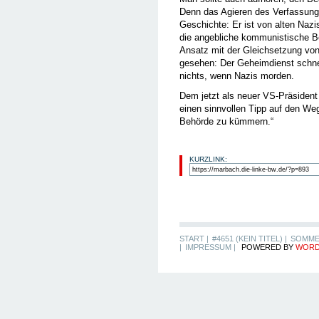
Denn das Agieren des Verfassung
Geschichte: Er ist von alten Naz
die angebliche kommunistische B
Ansatz mit der Gleichsetzung vo
gesehen: Der Geheimdienst schnei
nichts, wenn Nazis morden.
Dem jetzt als neuer VS-Präsiden
einen sinnvollen Tipp auf den We
Behörde zu kümmern.“
KURZLINK:
START |
#4651 (KEIN TITEL) |
SOMME
|
IMPRESSUM |
POWERED BY
WORD