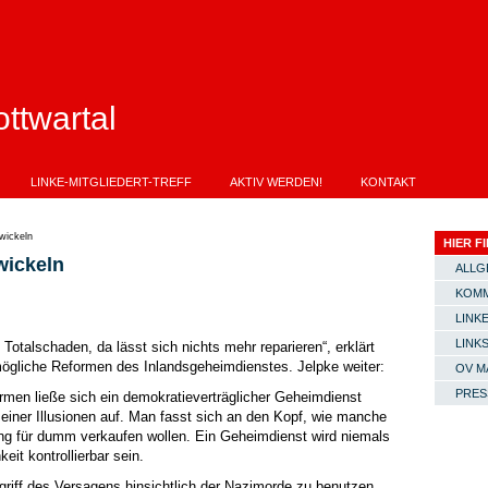
ttwartal
LINKE-MITGLIEDERT-TREFF
AKTIV WERDEN!
KONTAKT
wickeln
HIER FI
wickeln
ALLG
KOMM
LINKE
LINK
Totalschaden, da lässt sich nichts mehr reparieren“, erklärt
mögliche Reformen des Inlandsgeheimdienstes. Jelpke weiter:
OV M
PRES
rmen ließe sich ein demokratieverträglicher Geheimdienst
t einer Illusionen auf. Man fasst sich an den Kopf, wie manche
rung für dumm verkaufen wollen. Ein Geheimdienst wird niemals
eit kontrollierbar sein.
griff des Versagens hinsichtlich der Nazimorde zu benutzen.