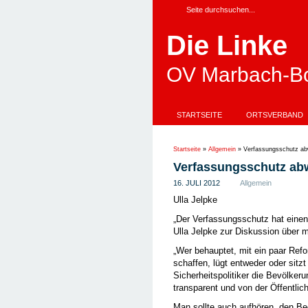
Die Linke
OV Marbach-Bo
STARTSEITE
ORTSVERBAND
Startseite
»
Allgemein
»
Verfassungsschutz ab
Verfassungsschutz ab
16. JULI 2012
Allgemein
Ulla Jelpke
„Der Verfassungsschutz hat einen 
Ulla Jelpke zur Diskussion über 
„Wer behauptet, mit ein paar Refo
schaffen, lügt entweder oder sitz
Sicherheitspolitiker die Bevölke
transparent und von der Öffentlichk
Man sollte auch aufhören, den Be