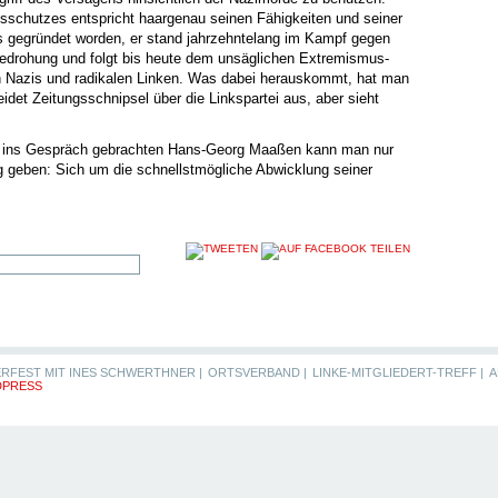
sschutzes entspricht haargenau seinen Fähigkeiten und seiner
is gegründet worden, er stand jahrzehntelang im Kampf gegen
edrohung und folgt bis heute dem unsäglichen Extremismus-
n Nazis und radikalen Linken. Was dabei herauskommt, hat man
det Zeitungsschnipsel über die Linkspartei aus, aber sieht
t ins Gespräch gebrachten Hans-Georg Maaßen kann man nur
g geben: Sich um die schnellstmögliche Abwicklung seiner
RFEST MIT INES SCHWERTHNER |
ORTSVERBAND |
LINKE-MITGLIEDERT-TREFF |
A
PRESS