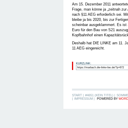
Am 15. Dezember 2011 antwortete 
Frage, man könne ja „zeitnah zur
nach §11 AEG erforderlich sei. M
bleibe ja bis 2020, bis zur Ferti
scheinbar ausgeklammert. Es ist a
Euro für den Bau von S21 auszug
Kopfbahnhof einen Kapazitätsrückb
Deshalb hat DIE LINKE am 11. J
11 AEG eingereicht.
KURZLINK:
START |
#4651 (KEIN TITEL) |
SOMME
|
IMPRESSUM |
POWERED BY
WORD