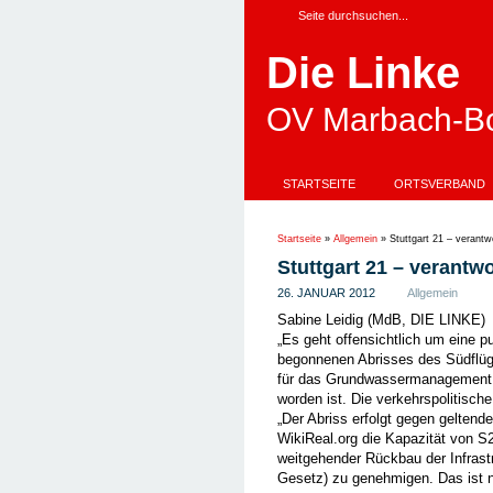
Die Linke
OV Marbach-Bo
STARTSEITE
ORTSVERBAND
Startseite
»
Allgemein
»
Stuttgart 21 – verantw
Stuttgart 21 – verantw
26. JANUAR 2012
Allgemein
Sabine Leidig (MdB, DIE LINKE)
„Es geht offensichtlich um eine p
begonnenen Abrisses des Südflüg
für das Grundwassermanagement, g
worden ist. Die verkehrspolitisch
„Der Abriss erfolgt gegen geltende
WikiReal.org die Kapazität von S2
weitgehender Rückbau der Infrast
Gesetz) zu genehmigen. Das ist ni