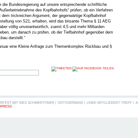
die Bundesregierung auf unsere entsprechende schriftliche
 Außerbetriebnahme des Kopfbahnhofs“ prüfen, ob ein Verfahren
it dem trickreichen Argument, der gegenwärtige Kopfbahnhof
gerstellung von S21, erhalten, wird das brisante Thema § 11 AEG
ber völlig unverantwortlich, zuerst 4,5 und mehr Milliarden
eben, um danach zu prüfen, ob der Tiefbahnhof gegenüber dem
au darstellt.“
anuar eine Kleine Anfrage zum Themenkomplex Rückbau und §
RFEST MIT INES SCHWERTHNER |
ORTSVERBAND |
LINKE-MITGLIEDERT-TREFF |
A
PRESS