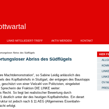
ttwartal
LINKE-MITGLIEDERT-TREFF
AKTIV WERDEN!
KONTAKT
ortungsloser Abriss des Südflügels
HIER FI
ortungsloser Abriss des Südflügels
ALLG
KOMM
LINKE
ure Machtdemonstration“, so Sabine Leidig anlässlich des
LINK
els des Kopfbahnhofs in Stuttgart, der entgegen des Baustopps
OV M
eschützt von einer Vielzahl von Politzisten, eingeleitet
e Sprecherin der Fraktion DIE LINKE weiter:
PRES
s Recht. So liegt bei realistischer Bewertung durch
1 deutlich unter der des heutigen Kopfbahnhofes. Ein derart
ruktur ist jedoch nach § 11 AEG (Allgemeines Eisenbahn-
cht erfolgt.