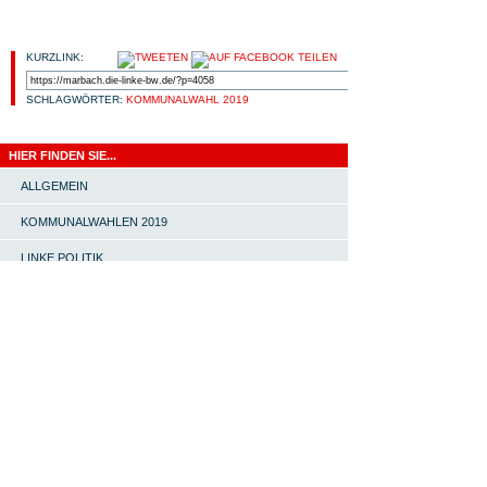
KURZLINK:
SCHLAGWÖRTER:
KOMMUNALWAHL 2019
HIER FINDEN SIE...
ALLGEMEIN
KOMMUNALWAHLEN 2019
LINKE POLITIK
LINKS
OV MARBACH-BOTTWARTAL
PRESSEMITTEILUNG
START |
#4651 (KEIN TITEL) |
SOMMERFEST MIT INES
SCHWERTHNER |
ORTSVERBAND |
LINKE-
MITGLIEDERT-TREFF |
AKTIV WERDEN! |
LINKS
|
KONTAKT |
IMPRESSUM |
POWERED BY
WORDPRESS